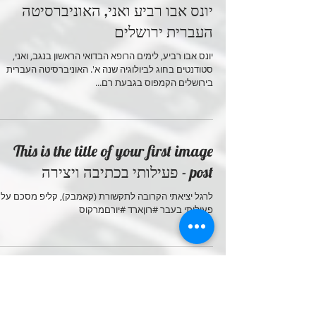
יונס אבו רביע ואני, האוניברסיטה
העברית ירושלים
יונס אבו רביע, לימים הרופא הבדואי הראשון בנגב, ואני,
סטודנטים בחוג לביולוגיה שנה א'. האוניברסיטה העברית
בירושלים הקמפוס בגבעת רם...
This is the title of your first image
post - פעילותי בכתיבה ויצירה
לרגל יציאתי הקרובה לתקשורת (קאמבק), קליפ מסכם על
פעילותי בעבר #רוןארד #יורםמרקוס